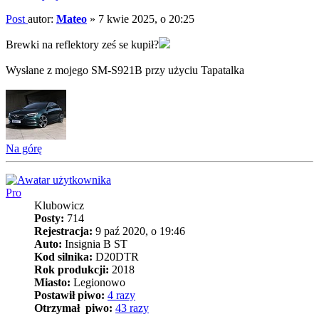
Post
autor:
Mateo
»
7 kwie 2025, o 20:25
Brewki na reflektory ześ se kupił?
Wysłane z mojego SM-S921B przy użyciu Tapatalka
Na górę
Pro
Klubowicz
Posty:
714
Rejestracja:
9 paź 2020, o 19:46
Auto:
Insignia B ST
Kod silnika:
D20DTR
Rok produkcji:
2018
Miasto:
Legionowo
Postawił piwo:
4 razy
Otrzymał piwo:
43 razy