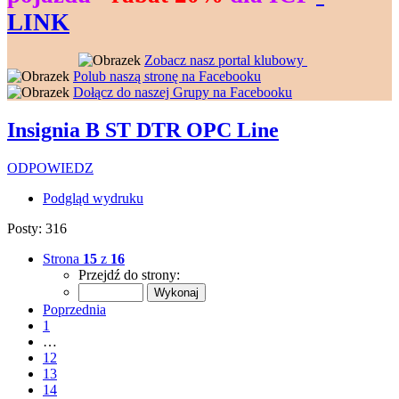
LINK
--------------------
----------------
Zobacz nasz portal klubowy
---------------
Polub naszą stronę na Facebooku
---------------
Dołącz do naszej Grupy na Facebooku
Insignia B ST DTR OPC Line
ODPOWIEDZ
Podgląd wydruku
Posty: 316
Strona
15
z
16
Przejdź do strony:
Poprzednia
1
…
12
13
14