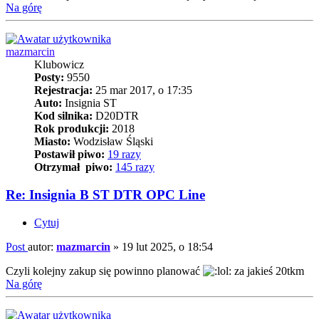
Na górę
mazmarcin
Klubowicz
Posty:
9550
Rejestracja:
25 mar 2017, o 17:35
Auto:
Insignia ST
Kod silnika:
D20DTR
Rok produkcji:
2018
Miasto:
Wodzisław Śląski
Postawił piwo:
19 razy
Otrzymał piwo:
145 razy
Re: Insignia B ST DTR OPC Line
Cytuj
Post
autor:
mazmarcin
»
19 lut 2025, o 18:54
Czyli kolejny zakup się powinno planować
za jakieś 20tkm
Na górę