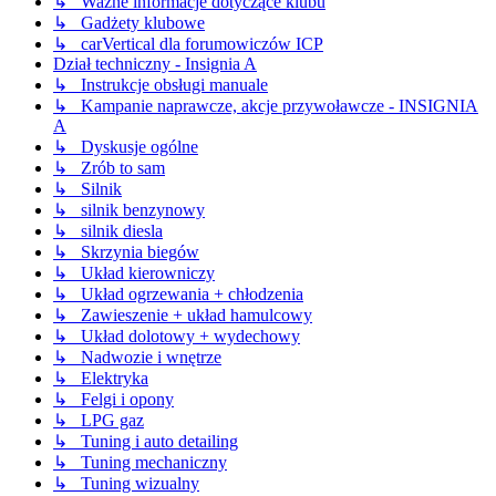
↳ Ważne informacje dotyczące klubu
↳ Gadżety klubowe
↳ carVertical dla forumowiczów ICP
Dział techniczny - Insignia A
↳ Instrukcje obsługi manuale
↳ Kampanie naprawcze, akcje przywoławcze - INSIGNIA
A
↳ Dyskusje ogólne
↳ Zrób to sam
↳ Silnik
↳ silnik benzynowy
↳ silnik diesla
↳ Skrzynia biegów
↳ Układ kierowniczy
↳ Układ ogrzewania + chłodzenia
↳ Zawieszenie + układ hamulcowy
↳ Układ dolotowy + wydechowy
↳ Nadwozie i wnętrze
↳ Elektryka
↳ Felgi i opony
↳ LPG gaz
↳ Tuning i auto detailing
↳ Tuning mechaniczny
↳ Tuning wizualny