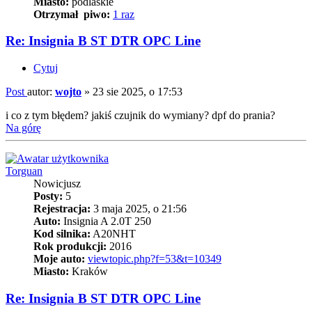
Miasto:
podlaskie
Otrzymał piwo:
1 raz
Re: Insignia B ST DTR OPC Line
Cytuj
Post
autor:
wojto
»
23 sie 2025, o 17:53
i co z tym błędem? jakiś czujnik do wymiany? dpf do prania?
Na górę
Torguan
Nowicjusz
Posty:
5
Rejestracja:
3 maja 2025, o 21:56
Auto:
Insignia A 2.0T 250
Kod silnika:
A20NHT
Rok produkcji:
2016
Moje auto:
viewtopic.php?f=53&t=10349
Miasto:
Kraków
Re: Insignia B ST DTR OPC Line