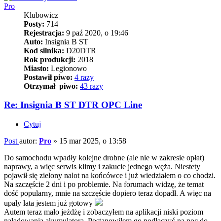
Pro
Klubowicz
Posty:
714
Rejestracja:
9 paź 2020, o 19:46
Auto:
Insignia B ST
Kod silnika:
D20DTR
Rok produkcji:
2018
Miasto:
Legionowo
Postawił piwo:
4 razy
Otrzymał piwo:
43 razy
Re: Insignia B ST DTR OPC Line
Cytuj
Post
autor:
Pro
»
15 mar 2025, o 13:58
Do samochodu wpadły kolejne drobne (ale nie w zakresie opłat)
naprawy, a więc serwis klimy i zakucie jednego węża. Niestety
pojawił się zielony nalot na końcówce i już wiedziałem o co chodzi.
Na szczęście 2 dni i po problemie. Na forumach widzę, że temat
dość popularny, mnie na szczęście dopiero teraz dopadł. A więc na
upały lata jestem już gotowy
Autem teraz mało jeżdżę i zobaczyłem na aplikacji niski poziom
naładowania akumulatora. Postanowiłem go podłączyć na noc do