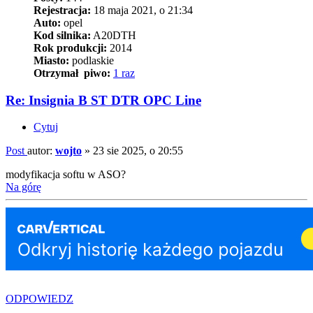
Rejestracja:
18 maja 2021, o 21:34
Auto:
opel
Kod silnika:
A20DTH
Rok produkcji:
2014
Miasto:
podlaskie
Otrzymał piwo:
1 raz
Re: Insignia B ST DTR OPC Line
Cytuj
Post
autor:
wojto
»
23 sie 2025, o 20:55
modyfikacja softu w ASO?
Na górę
ODPOWIEDZ