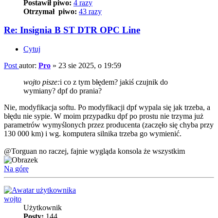
Postawił piwo:
4 razy
Otrzymał piwo:
43 razy
Re: Insignia B ST DTR OPC Line
Cytuj
Post
autor:
Pro
»
23 sie 2025, o 19:59
wojto pisze:
i co z tym błędem? jakiś czujnik do
wymiany? dpf do prania?
Nie, modyfikacja softu. Po modyfikacji dpf wypala się jak trzeba, a
błędu nie sypie. W moim przypadku dpf po prostu nie trzyma już
parametrów wymyślonych przez producenta (zaczęło się chyba przy
130 000 km) i wg. komputera silnika trzeba go wymienić.
@Torguan no raczej, fajnie wygląda konsola że wszystkim
Na górę
wojto
Użytkownik
Posty:
144