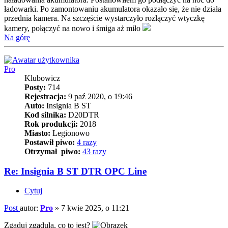
ładowarki. Po zamontowaniu akumulatora okazało się, że nie działa
przednia kamera. Na szczęście wystarczyło rozłączyć wtyczkę
kamery, połączyć na nowo i śmiga aż miło
Na górę
Pro
Klubowicz
Posty:
714
Rejestracja:
9 paź 2020, o 19:46
Auto:
Insignia B ST
Kod silnika:
D20DTR
Rok produkcji:
2018
Miasto:
Legionowo
Postawił piwo:
4 razy
Otrzymał piwo:
43 razy
Re: Insignia B ST DTR OPC Line
Cytuj
Post
autor:
Pro
»
7 kwie 2025, o 11:21
Zgaduj zgadula, co to jest?