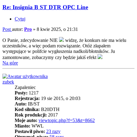
Re: Insignia B ST DTR OPC Line
Cytuj
Post
autor:
Pro
»
8 kwie 2025, o 21:31
O Panie, zdecydowanie NIE
widzę, że konkurs nie ma wielu
uczestników, a więc podam rozwiązanie. Otóż złapałem
występujące w polifcie wygłuszenia nadkoli/błotników. Ju
zamontowane, zobaczymy czy będzie jakiś efekt
Na górę
zubek
Zapaleniec
Posty:
1217
Rejestracja:
19 sie 2015, o 20:03
Auto:
IB/ST
Kod silnika:
B20DTH
Rok produkcji:
2017
Moje auto:
viewtopic.php?f=53&t=8662
Miasto:
WWL
Postawił piwo:
23 razy
Otrzymał piwo:
58 razy