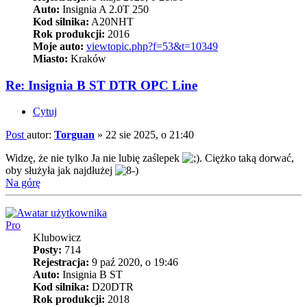
Auto:
Insignia A 2.0T 250
Kod silnika:
A20NHT
Rok produkcji:
2016
Moje auto:
viewtopic.php?f=53&t=10349
Miasto:
Kraków
Re: Insignia B ST DTR OPC Line
Cytuj
Post
autor:
Torguan
»
22 sie 2025, o 21:40
Widzę, że nie tylko Ja nie lubię zaślepek
. Ciężko taką dorwać,
oby służyła jak najdłużej
Na górę
Pro
Klubowicz
Posty:
714
Rejestracja:
9 paź 2020, o 19:46
Auto:
Insignia B ST
Kod silnika:
D20DTR
Rok produkcji:
2018