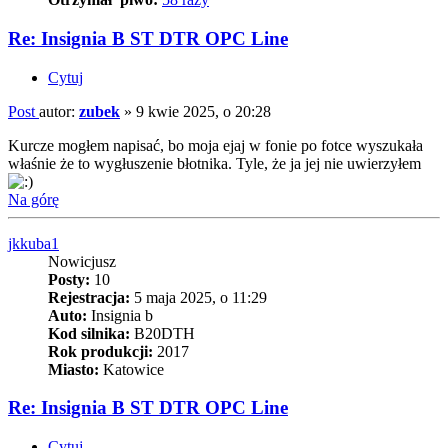
Re: Insignia B ST DTR OPC Line
Cytuj
Post
autor:
zubek
»
9 kwie 2025, o 20:28
Kurcze mogłem napisać, bo moja ejaj w fonie po fotce wyszukała
właśnie że to wygłuszenie błotnika. Tyle, że ja jej nie uwierzyłem
Na górę
jkkuba1
Nowicjusz
Posty:
10
Rejestracja:
5 maja 2025, o 11:29
Auto:
Insignia b
Kod silnika:
B20DTH
Rok produkcji:
2017
Miasto:
Katowice
Re: Insignia B ST DTR OPC Line
Cytuj