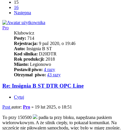
15
16
Następna
Pro
Klubowicz
Posty:
714
Rejestracja:
9 paź 2020, o 19:46
Auto:
Insignia B ST
Kod silnika:
D20DTR
Rok produkcji:
2018
Miasto:
Legionowo
Postawił piwo:
4 razy
Otrzymał piwo:
43 razy
Re: Insignia B ST DTR OPC Line
Cytuj
Post
autor:
Pro
»
19 lut 2025, o 18:51
To przy 150500
padła ta przy bloku, napędzana paskiem
wielorowkowym. A że silnik ciepły, to pokazał komunikat. Na
szczeście nie piłowalem samochodu, więc było w miarę znośnie.