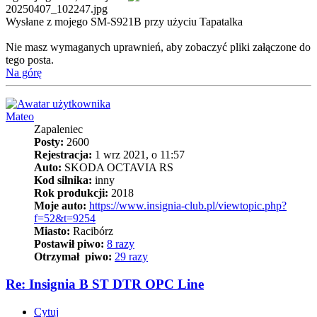
20250407_102247.jpg
Wysłane z mojego SM-S921B przy użyciu Tapatalka
Nie masz wymaganych uprawnień, aby zobaczyć pliki załączone do
tego posta.
Na górę
Mateo
Zapaleniec
Posty:
2600
Rejestracja:
1 wrz 2021, o 11:57
Auto:
SKODA OCTAVIA RS
Kod silnika:
inny
Rok produkcji:
2018
Moje auto:
https://www.insignia-club.pl/viewtopic.php?
f=52&t=9254
Miasto:
Racibórz
Postawił piwo:
8 razy
Otrzymał piwo:
29 razy
Re: Insignia B ST DTR OPC Line
Cytuj