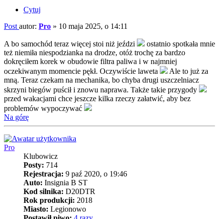
Cytuj
Post
autor:
Pro
»
10 maja 2025, o 14:11
A bo samochód teraz więcej stoi niż jeździ
ostatnio spotkała mnie
też niemiła niespodzianka na drodze, otóż trochę za bardzo
dokręciłem korek w obudowie filtra paliwa i w najmniej
oczekiwanym momencie pękł. Oczywiście laweta
Ale to już za
mną. Teraz czekam na mechanika, bo chyba drugi uszczelniacz
skrzyni biegów puścił i znowu naprawa. Także takie przygody
przed wakacjami chce jeszcze kilka rzeczy załatwić, aby bez
problemów wypoczywać
Na górę
Pro
Klubowicz
Posty:
714
Rejestracja:
9 paź 2020, o 19:46
Auto:
Insignia B ST
Kod silnika:
D20DTR
Rok produkcji:
2018
Miasto:
Legionowo
Postawił piwo:
4 razy