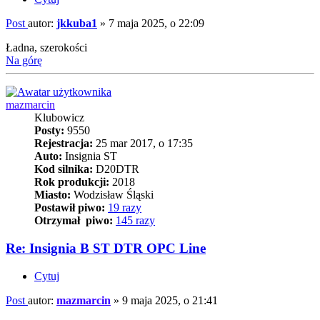
Post
autor:
jkkuba1
»
7 maja 2025, o 22:09
Ładna, szerokości
Na górę
mazmarcin
Klubowicz
Posty:
9550
Rejestracja:
25 mar 2017, o 17:35
Auto:
Insignia ST
Kod silnika:
D20DTR
Rok produkcji:
2018
Miasto:
Wodzisław Śląski
Postawił piwo:
19 razy
Otrzymał piwo:
145 razy
Re: Insignia B ST DTR OPC Line
Cytuj
Post
autor:
mazmarcin
»
9 maja 2025, o 21:41