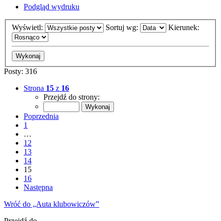
Podgląd wydruku
Wyświetl:
Sortuj wg:
Kierunek:
Posty: 316
Strona
15
z
16
Przejdź do strony:
Poprzednia
1
…
12
13
14
15
16
Następna
Wróć do „Auta klubowiczów”
Przejdź do