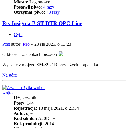
Miasto:
Legionowo
Postawił piwo:
4 razy
Otrzymał piwo:
43 razy
Re: Insignia B ST DTR OPC Line
Cytuj
Post
autor:
Pro
»
23 sie 2025, o 13:23
O których zaślepkach piszesz?
Wysłane z mojego SM-S921B przy użyciu Tapatalka
Na górę
wojto
Użytkownik
Posty:
144
Rejestracja:
18 maja 2021, o 21:34
Auto:
opel
Kod silnika:
A20DTH
Rok produkcji:
2014