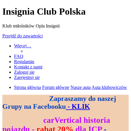
Insignia Club Polska
Klub miłośników Opla Insignii
Przejdź do zawartości
Więcej…
FAQ
Regulamin
Kontakt z nami
Zaloguj się
Zarejestruj się
Strona główna
Forum główne
Nasze auta
Auta klubowiczów
Zapraszamy do naszej
--------------------------------
Grupy na Facebooku
- KLIK
--------------------
carVertical historia
----------------------------
pojazdu -
rabat 20%
dla ICP
-