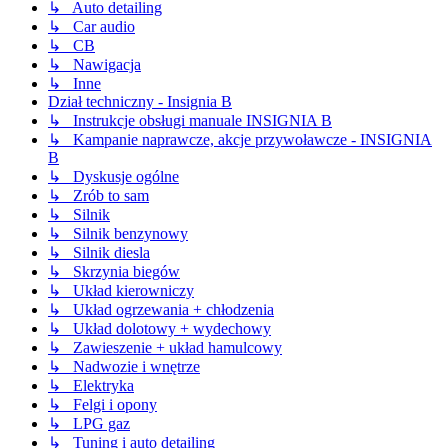
↳ Auto detailing
↳ Car audio
↳ CB
↳ Nawigacja
↳ Inne
Dział techniczny - Insignia B
↳ Instrukcje obsługi manuale INSIGNIA B
↳ Kampanie naprawcze, akcje przywoławcze - INSIGNIA
B
↳ Dyskusje ogólne
↳ Zrób to sam
↳ Silnik
↳ Silnik benzynowy
↳ Silnik diesla
↳ Skrzynia biegów
↳ Układ kierowniczy
↳ Układ ogrzewania + chłodzenia
↳ Układ dolotowy + wydechowy
↳ Zawieszenie + układ hamulcowy
↳ Nadwozie i wnętrze
↳ Elektryka
↳ Felgi i opony
↳ LPG gaz
↳ Tuning i auto detailing