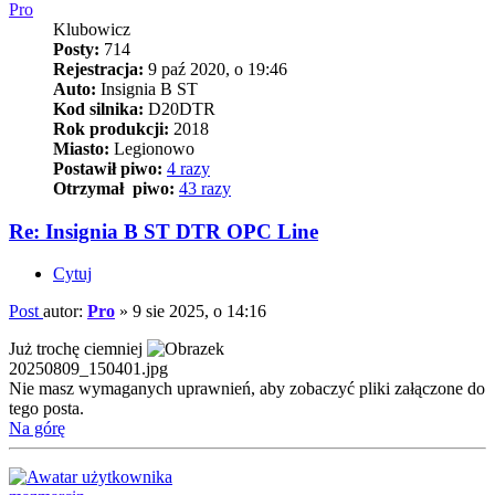
Pro
Klubowicz
Posty:
714
Rejestracja:
9 paź 2020, o 19:46
Auto:
Insignia B ST
Kod silnika:
D20DTR
Rok produkcji:
2018
Miasto:
Legionowo
Postawił piwo:
4 razy
Otrzymał piwo:
43 razy
Re: Insignia B ST DTR OPC Line
Cytuj
Post
autor:
Pro
»
9 sie 2025, o 14:16
Już trochę ciemniej
20250809_150401.jpg
Nie masz wymaganych uprawnień, aby zobaczyć pliki załączone do
tego posta.
Na górę