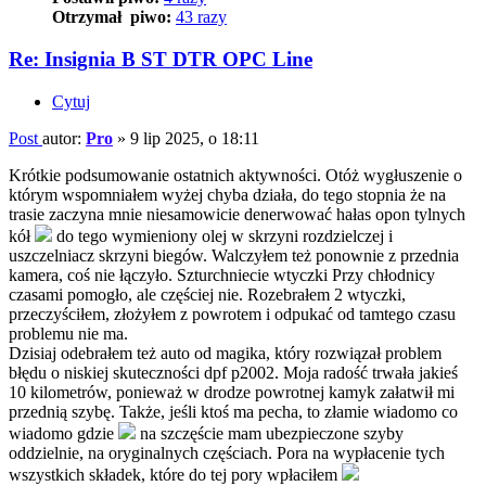
Otrzymał piwo:
43 razy
Re: Insignia B ST DTR OPC Line
Cytuj
Post
autor:
Pro
»
9 lip 2025, o 18:11
Krótkie podsumowanie ostatnich aktywności. Otóż wygłuszenie o
którym wspomniałem wyżej chyba działa, do tego stopnia że na
trasie zaczyna mnie niesamowicie denerwować hałas opon tylnych
kół
do tego wymieniony olej w skrzyni rozdzielczej i
uszczelniacz skrzyni biegów. Walczyłem też ponownie z przednia
kamera, coś nie łączyło. Szturchniecie wtyczki Przy chłodnicy
czasami pomogło, ale częściej nie. Rozebrałem 2 wtyczki,
przeczyściłem, złożyłem z powrotem i odpukać od tamtego czasu
problemu nie ma.
Dzisiaj odebrałem też auto od magika, który rozwiązał problem
błędu o niskiej skuteczności dpf p2002. Moja radość trwała jakieś
10 kilometrów, ponieważ w drodze powrotnej kamyk załatwił mi
przednią szybę. Także, jeśli ktoś ma pecha, to złamie wiadomo co
wiadomo gdzie
na szczęście mam ubezpieczone szyby
oddzielnie, na oryginalnych częściach. Pora na wypłacenie tych
wszystkich składek, które do tej pory wpłaciłem