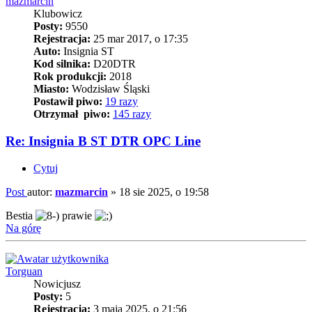
mazmarcin
Klubowicz
Posty:
9550
Rejestracja:
25 mar 2017, o 17:35
Auto:
Insignia ST
Kod silnika:
D20DTR
Rok produkcji:
2018
Miasto:
Wodzisław Śląski
Postawił piwo:
19 razy
Otrzymał piwo:
145 razy
Re: Insignia B ST DTR OPC Line
Cytuj
Post
autor:
mazmarcin
»
18 sie 2025, o 19:58
Bestia
prawie
Na górę
Torguan
Nowicjusz
Posty:
5
Rejestracja:
3 maja 2025, o 21:56