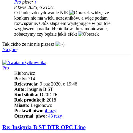
Pro
pisze:
↑
8 kwie 2025, o 21:31
O Panie, zdecydowanie NIE
widzę, że
konkurs nie ma wielu uczestników, a więc podam
rozwiązanie. Otóż złapałem występujące w polifcie
wygłuszenia nadkoli/błotników. Ju zamontowane,
zobaczymy czy będzie jakiś efekt
Tak cicho że nic nie piszesz
Na górę
Pro
Klubowicz
Posty:
714
Rejestracja:
9 paź 2020, o 19:46
Auto:
Insignia B ST
Kod silnika:
D20DTR
Rok produkcji:
2018
Miasto:
Legionowo
Postawił piwo:
4 razy
Otrzymał piwo:
43 razy
Re: Insignia B ST DTR OPC Line