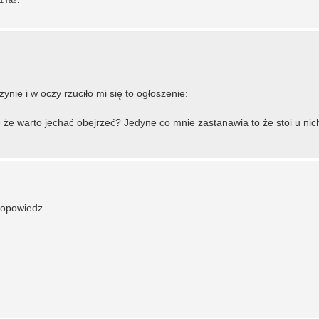
1 raz.
nie i w oczy rzuciło mi się to ogłoszenie:
 że warto jechać obejrzeć? Jedyne co mnie zastanawia to że stoi u nich
dopowiedz.