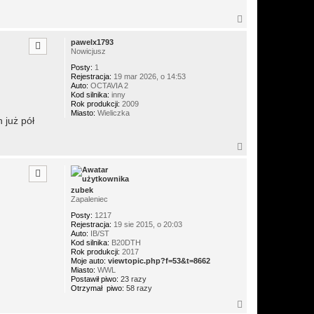
N
a
g
pawelx1793
ó
Nowicjusz
r
Posty:
1
ę
Rejestracja:
19 mar 2026, o 14:53
Auto:
OCTAVIA 2
Kod silnika:
inny
Rok produkcji:
2009
Miasto:
Wieliczka
 już pół
N
a
g
ó
r
zubek
ę
Zapaleniec
Posty:
1217
Rejestracja:
19 sie 2015, o 20:03
Auto:
IB/ST
Kod silnika:
B20DTH
Rok produkcji:
2017
Moje auto:
viewtopic.php?f=53&t=8662
Miasto:
WWL
Postawił piwo:
23 razy
Otrzymał piwo:
58 razy
N
a