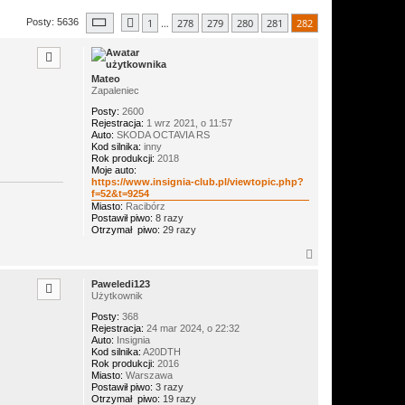
Strona
282
z
282
1
…
278
279
280
281
282
Posty: 5636
Poprzednia
Mateo
Zapaleniec
Posty:
2600
Rejestracja:
1 wrz 2021, o 11:57
Auto:
SKODA OCTAVIA RS
Kod silnika:
inny
Rok produkcji:
2018
Moje auto:
https://www.insignia-club.pl/viewtopic.php?
f=52&t=9254
Miasto:
Racibórz
Postawił piwo:
8 razy
Otrzymał piwo:
29 razy
N
a
g
Paweledi123
ó
Użytkownik
r
Posty:
368
ę
Rejestracja:
24 mar 2024, o 22:32
Auto:
Insignia
Kod silnika:
A20DTH
Rok produkcji:
2016
Miasto:
Warszawa
Postawił piwo:
3 razy
Otrzymał piwo:
19 razy