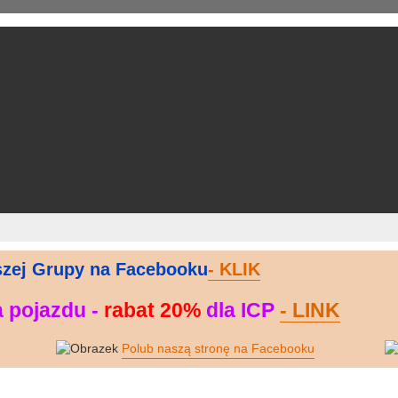
zej Grupy na Facebooku
- KLIK
ia pojazdu -
rabat 20%
dla ICP
- LINK
-------------
Polub naszą stronę na Facebooku
---------------