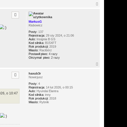
N
a
g
ó
r
MarkusG
ę
Klubowicz
Posty:
137
Rejestracja:
29 sty 2024, o 21:06
Auto:
Insignia B GS
Kod silnika:
B15XFT
Rok produkcji:
2019
Miasto:
Racibórz
Postawił piwo:
4 razy
Otrzymał piwo:
2 razy
N
a
g
haxub3r
ó
Nowicjusz
r
Posty:
4
ę
Rejestracja:
14 lut 2026, o 00:15
Auto:
Hyundai Elantra
026, o 10:47
Kod silnika:
inny
Rok produkcji:
2018
Miasto:
Rybnik