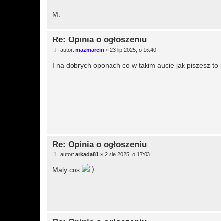
M.
Re: Opinia o ogłoszeniu
P
autor:
mazmarcin
»
23 lip 2025, o 16:40
o
s
I na dobrych oponach co w takim aucie jak piszesz t
t
Re: Opinia o ogłoszeniu
P
autor:
arkada81
»
2 sie 2025, o 17:03
o
s
Maly cos
t