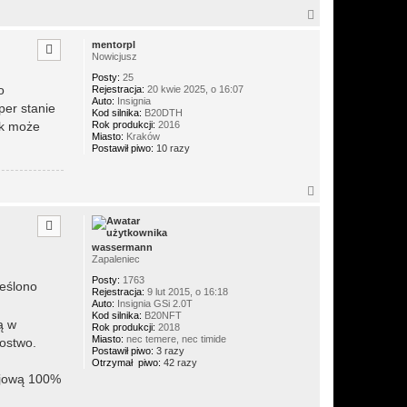
N
a
g
mentorpl
ó
Nowicjusz
r
Posty:
25
ę
o
Rejestracja:
20 kwie 2025, o 16:07
Auto:
Insignia
per stanie
Kod silnika:
B20DTH
Rok produkcji:
2016
ak może
Miasto:
Kraków
Postawił piwo:
10 razy
N
a
g
ó
r
wassermann
ę
Zapaleniec
Posty:
1763
reślono
Rejestracja:
9 lut 2015, o 16:18
Auto:
Insignia GSi 2.0T
Kod silnika:
B20NFT
ą w
Rok produkcji:
2018
Miasto:
nec temere, nec timide
dostwo.
Postawił piwo:
3 razy
Otrzymał piwo:
42 razy
rajową 100%