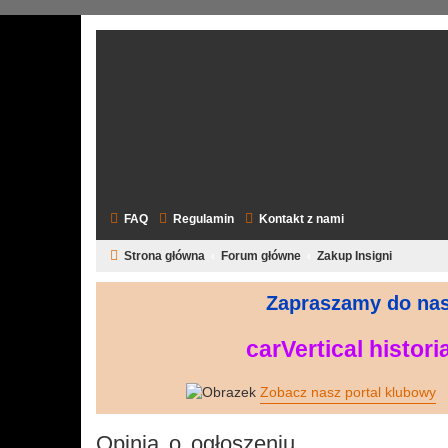
FAQ
Regulamin
Kontakt z nami
Strona główna
Forum główne
Zakup Insigni
Zapraszamy do nas
--------------------------------
--------------------
carVertical histor
----------------------------
--------------------
----------------
Zobacz nasz portal klubowy
--
Opinia o ogłoszeniu