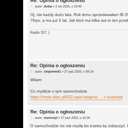
Re: Opinia o ogłoszeniu
P
autor:
dokia
»
2 sie 2025, o 19:45
o
s
Oj, nie każdy dużo lata. Rok temu sprzedawałam IB 2
t
75tys, a ma już 5 lat. Jak ktoś ma kilka aut to ten prze
Radio 357 :)
Re: Opinia o ogłoszeniu
P
autor:
zbigniew51
»
27 paź 2025, o 09:18
o
s
Witam
t
Co myślicie o tym samochodzie
https://moto-plac.pl/632-opel-insignia- ... r-automati
Re: Opinia o ogłoszeniu
P
autor:
mentorpl
»
27 paź 2025, o 19:26
o
s
O samochodzie nic nie myślę bo trzeba by zobaczyć.