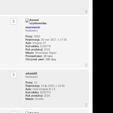
N
a
g
ó
r
mazmarcin
ę
Klubowicz
Posty:
9550
Rejestracja:
25 mar 2017, o 17:35
Auto:
Insignia ST
Kod silnika:
D20DTR
Rok produkcji:
2018
Miasto:
Wodzisław Śląski
Postawił piwo:
19 razy
Otrzymał piwo:
145 razy
N
a
g
arkada81
ó
Nowicjusz
r
Posty:
13
ę
Rejestracja:
14 lip 2025, o 19:55
Auto:
Opel insignia B 1.5
Kod silnika:
B16DTH
Rok produkcji:
2019
Miasto:
Smolec
N
a
g