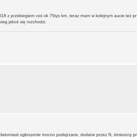
018 z przebiegiem coś ok 75tys km, teraz mam w kolejnym aucie też p
bieg jakoś się rozchodzi.
 Natomiast ogłoszenie mocno podejrzane, dodane przez N, śmieszny pr