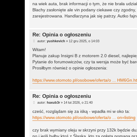
t
na wiek auta, brak informacji o tym, że nie brała udz
Blachy zasłonięte ale vin podany ciekawe czy zgodny, b
zarejestrowana. Handlarzyna jak się patrzy. Autko faj
Re: Opinia o ogłoszeniu
P
autor:
yushkevich
»
12 gru 2025, o 14:03
o
s
Witam!
t
Planuje zakup Insigni B z motorem 2.0 diesel, najlepi
Pytanie do forumowiczów, czy ta wersja może być bard
Prosiłbym również o opinie ogłoszenia:
https://www.otomoto.pl/osobowe/oferta/o ... HM6Gn.h
Re: Opinia o ogłoszeniu
P
autor:
haxub3r
»
14 lut 2026, o 21:40
o
s
cześć, rozglądam się za iśką - wpadła mi w oko ta:
t
https://www.otomoto.pl/osobowe/oferta/o ... on=listing
czy brak wymiany oleju w skrzyni przy 132k będzie du
no i jeśli byłby ktoś z Śląska, kto za opłatą pomaga pr