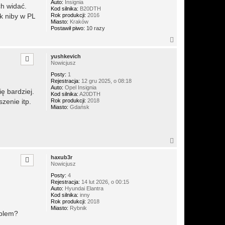
Auto:
Insignia
ch widać.
Kod silnika:
B20DTH
Rok produkcji:
2016
ak niby w PL
Miasto:
Kraków
Postawił piwo:
10 razy
N
a
g
yushkevich
ó
Nowicjusz
r
Posty:
1
ę
Rejestracja:
12 gru 2025, o 08:18
Auto:
Opel Insignia
ę bardziej.
Kod silnika:
A20DTH
Rok produkcji:
2018
zenie itp.
Miasto:
Gdańsk
N
a
g
haxub3r
ó
Nowicjusz
r
Posty:
4
ę
Rejestracja:
14 lut 2026, o 00:15
Auto:
Hyundai Elantra
Kod silnika:
inny
Rok produkcji:
2018
Miasto:
Rybnik
oblem?