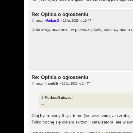
Re: Opinia o ogłoszeniu
P
autor:
MarkusG
»
15 lut 2026, o 10:47
o
s
Dobre wyposażenie, w pierwszej kolejności wymiana oleju
t
Re: Opinia o ogłoszeniu
P
autor:
haxub3r
»
15 lut 2026, o 14:47
o
s
t
MarkusG
pisze:
↑
...
Olej był robiony 8 tys. temu (we wrzesniu), ale zrobię.
Tylko trochę się cykam skrzyni i katalizatora, ale w su