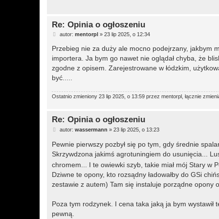
Re: Opinia o ogłoszeniu
P
autor:
mentorpl
»
23 lip 2025, o 12:34
o
s
Przebieg nie za duży ale mocno podejrzany, jakbym m
t
importera. Ja bym go nawet nie oglądał chyba, że blis
zgodne z opisem. Zarejestrowane w łódzkim, użytkow
być.....
Ostatnio zmieniony 23 lip 2025, o 13:59 przez
mentorpl
, łącznie zmieni
Re: Opinia o ogłoszeniu
P
autor:
wassermann
»
23 lip 2025, o 13:23
o
s
Pewnie pierwszy pozbył się po tym, gdy średnie spal
t
Skrzywdzona jakimś agrotuningiem do usunięcia... Lu
chromem... I te owiewki szyb, takie miał mój Stary w 
Dziwne te opony, kto rozsądny ładowałby do GSi chińs
zestawie z autem) Tam się instaluje porządne opony 
Poza tym rodzynek. I cena taka jaką ja bym wystawił 
pewną.