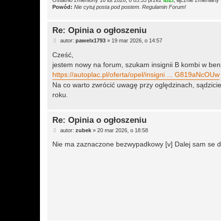
Ostatnio zmieniony 16 lut 2026, o 05:35 przez
IBZI
, łącznie zmieniany 
Powód:
Nie cytuj posta pod postem. Regulamin Forum!
Re: Opinia o ogłoszeniu
P
autor:
pawelx1793
»
19 mar 2026, o 14:57
o
s
Cześć,
t
jestem nowy na forum, szukam insignii B kombi w benzy
https://autoplac.pl/oferta/opel/insigni ... G819aNcOUw
Na co warto zwrócić uwagę przy oględzinach, sądzicie
roku.
Re: Opinia o ogłoszeniu
P
autor:
zubek
»
20 mar 2026, o 18:58
o
s
Nie ma zaznaczone bezwypadkowy [v] Dalej sam se 
t