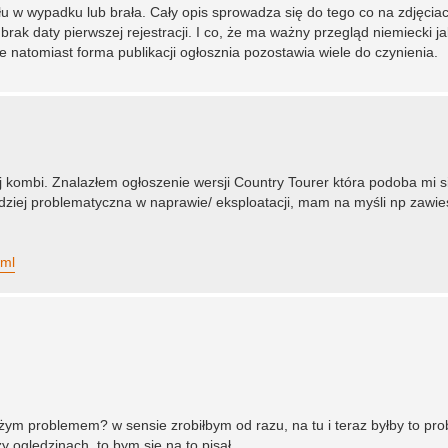
iału w wypadku lub brała. Cały opis sprowadza się do tego co na zdjęcia
rak daty pierwszej rejestracji. I co, że ma ważny przegląd niemiecki j
ne natomiast forma publikacji ogłosznia pozostawia wiele do czynienia.
ej kombi. Znalazłem ogłoszenie wersji Country Tourer która podoba mi si
ziej problematyczna w naprawie/ eksploatacji, mam na myśli np zawies
tml
żym problemem? w sensie zrobiłbym od razu, na tu i teraz byłby to pr
zy oględzinach, to bym się na to pisał