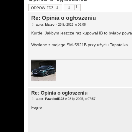
ODPOWIEDZ
Re: Opinia o ogłoszeniu
P
autor:
Mateo
»
23 lip 2025, o 06:08
o
s
Kurde. Jakbym jeszcze raz kupowal IB to byłaby pow
t
Wysłane z mojego SM-S921B przy użyciu Tapatalka
Re: Opinia o ogłoszeniu
P
autor:
Paweledi123
»
23 lip 2025, o 07:57
o
s
Fajne
t