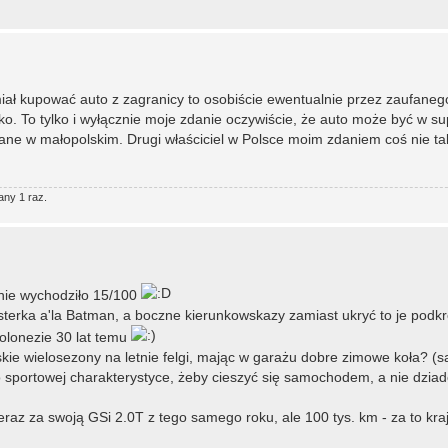
iał kupować auto z zagranicy to osobiście ewentualnie przez zaufaneg
ko. To tylko i wyłącznie moje zdanie oczywiście, że auto może być w su
ane w małopolskim. Drugi właściciel w Polsce moim zdaniem coś nie t
any 1 raz.
anie wychodziło 15/100
sterka a'la Batman, a boczne kierunkowskazy zamiast ukryć to je podk
Polonezie 30 lat temu
kie wielosezony na letnie felgi, mając w garażu dobre zimowe koła? (s
o sportowej charakterystyce, żeby cieszyć się samochodem, a nie dzia
teraz za swoją GSi 2.0T z tego samego roku, ale 100 tys. km - za to k