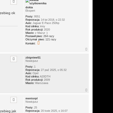
ó
r
dokia
ę
Ekspert
rzebieg ok
Posty:
9551
Rejestracja:
14 lut 2018, o 22:32
Auto:
Jaguar E-Pace 250hp
Kod silnika:
inny
Rok produkcji:
2020
Miasto:
z Mazur :)
Postawił piwo:
264 razy
Otrzymał piwo:
121 razy
S
Kontakt:
k
o
N
n
a
t
g
zbigniew51
a
ó
Nowicjusz
k
r
t
Posty:
1
ę
u
Rejestracja:
27 paź 2025, o 05:32
j
Auto:
Opel
s
Kod silnika:
A20DTH
i
Rok produkcji:
2009
ę
Miasto:
Warszawa
z
d
N
o
a
k
g
i
mentorpl
ó
a
Nowicjusz
r
Posty:
25
ę
zebieg jak
Rejestracja:
20 kwie 2025, o 16:07