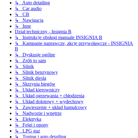
↳ Auto detailing
↳ Car audio
↳ CB
↳ Nawigacja
↳ Inne
Dział techniczny - Insignia B
↳ Instrukcje obsługi manuale INSIGNIA B
↳ Kampanie naprawcze, akcje przywoławcze - INSIGNIA
B
↳ Dyskusje ogólne
↳ Zrób to sam
↳ Silnik
↳ Silnik benzynowy
↳ Silnik diesla
↳ Skrzynia biegów
↳ Układ kierowniczy
↳ Układ ogrzewania + chłodzenia
↳ Układ dolotowy + wydechowy
↳ Zawieszenie + układ hamulcowy
↳ Nadwozie i wnętrze
↳ Elektryka
↳ Felgi i opony
↳ LPG gaz
↳ Tuning i auto detailing