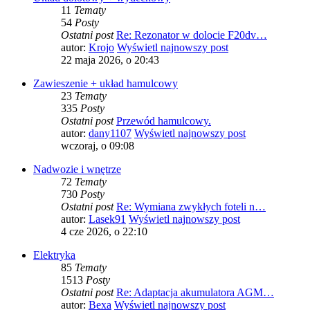
11
Tematy
54
Posty
Ostatni post
Re: Rezonator w dolocie F20dv…
autor:
Krojo
Wyświetl najnowszy post
22 maja 2026, o 20:43
Zawieszenie + układ hamulcowy
23
Tematy
335
Posty
Ostatni post
Przewód hamulcowy.
autor:
dany1107
Wyświetl najnowszy post
wczoraj, o 09:08
Nadwozie i wnętrze
72
Tematy
730
Posty
Ostatni post
Re: Wymiana zwykłych foteli n…
autor:
Lasek91
Wyświetl najnowszy post
4 cze 2026, o 22:10
Elektryka
85
Tematy
1513
Posty
Ostatni post
Re: Adaptacja akumulatora AGM…
autor:
Bexa
Wyświetl najnowszy post