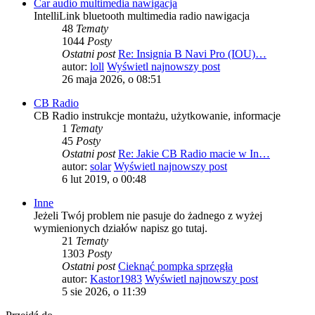
Car audio multimedia nawigacja
IntelliLink bluetooth multimedia radio nawigacja
48
Tematy
1044
Posty
Ostatni post
Re: Insignia B Navi Pro (IOU)…
autor:
loll
Wyświetl najnowszy post
26 maja 2026, o 08:51
CB Radio
CB Radio instrukcje montażu, użytkowanie, informacje
1
Tematy
45
Posty
Ostatni post
Re: Jakie CB Radio macie w In…
autor:
solar
Wyświetl najnowszy post
6 lut 2019, o 00:48
Inne
Jeżeli Twój problem nie pasuje do żadnego z wyżej
wymienionych działów napisz go tutaj.
21
Tematy
1303
Posty
Ostatni post
Cieknąć pompka sprzęgła
autor:
Kastor1983
Wyświetl najnowszy post
5 sie 2026, o 11:39