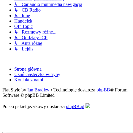
↳ Car audio multimedia nawigacja
↳ CB Radio
↳ Inne
Handelek
Off Topic
↳ Rozmowy różne...
↳ Oddziały ICP
↳ Auta różne
↳ Lejdis
Strona główna
Usuń ciasteczka witryny
Kontakt z nami
Flat Style by
Ian Bradley
• Technologię dostarcza
phpBB
® Forum
Software © phpBB Limited
Polski pakiet językowy dostarcza
phpBB.pl