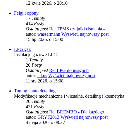
12 kwie 2026, o 20:10
Felgi i opony
17
Tematy
414
Posty
Ostatni post
Re: TPMS czujniki ciśnienia -…
autor:
wassermann
Wyświetl najnowszy post
15 lip 2026, o 15:00
LPG gaz
Instalacje gazowe LPG
1
Tematy
20
Posty
Ostatni post
Re: LPG do insigni b
autor:
lakus
Wyświetl najnowszy post
11 sty 2026, o 15:08
Tuning i auto detailing
Modyfikacje mechaniczne i wizualne, detailing i kosmetyka
20
Tematy
421
Posty
Ostatni post
Re: BREMBO - Dla każdego
autor:
GRYF2013
Wyświetl najnowszy post
4 maja 2026, o 08:27