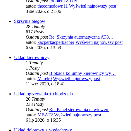
Ostatni post
Problem Z DPF
autor:
thecomedown11
Wyświetl najnowszy post
3 sie 2026, o 21:06
Skrzynia biegów
28
Tematy
617
Posty
Ostatni post
Re: Skrzynia automatyczna AT8…
autor:
kacperkacperkacper
Wyświetl najnowszy post
6 sie 2026, o 13:59
Układ kierowniczy
1
Tematy
1
Posty
Ostatni post
Blokada kolumny kierownicy wy…
autor:
Marek0
Wyświetl najnowszy post
11 wrz 2020, o 18:41
Układ ogrzewania + chłodzenia
20
Tematy
238
Posty
Ostatni post
Re: Panel sterowania nawiewem
autor:
MBAT2
Wyświetl najnowszy post
6 lip 2026, o 16:35
Układ dolotowy + wydechowy