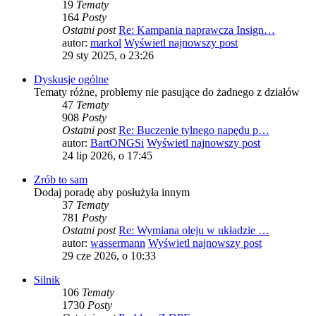
19
Tematy
164
Posty
Ostatni post
Re: Kampania naprawcza Insign…
autor:
markol
Wyświetl najnowszy post
29 sty 2025, o 23:26
Dyskusje ogólne
Tematy różne, problemy nie pasujące do żadnego z działów
47
Tematy
908
Posty
Ostatni post
Re: Buczenie tylnego napędu p…
autor:
BartONGSi
Wyświetl najnowszy post
24 lip 2026, o 17:45
Zrób to sam
Dodaj poradę aby posłużyła innym
37
Tematy
781
Posty
Ostatni post
Re: Wymiana oleju w układzie …
autor:
wassermann
Wyświetl najnowszy post
29 cze 2026, o 10:33
Silnik
106
Tematy
1730
Posty