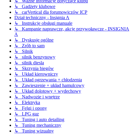
↳ Ważne informacje dotyczące klubu
↳ Gadżety klubowe
↳ carVertical dla forumowiczów ICP
Dział techniczny - Insignia A
↳ Instrukcje obsługi manuale
↳ Kampanie naprawcze, akcje przywoławcze - INSIGNIA
A
↳ Dyskusje ogólne
↳ Zrób to sam
↳ Silnik
↳ silnik benzynowy
↳ silnik diesla
↳ Skrzynia biegów
↳ Układ kierowniczy
↳ Układ ogrzewania + chłodzenia
↳ Zawieszenie + układ hamulcowy
↳ Układ dolotowy + wydechowy
↳ Nadwozie i wnętrze
↳ Elektryka
↳ Felgi i opony
↳ LPG gaz
↳ Tuning i auto detailing
↳ Tuning mechaniczny
↳ Tuning wizualny