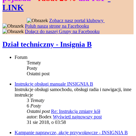
LINK
--------------------
----------------
Zobacz nasz portal klubowy
---------------
Polub naszą stronę na Facebooku
---------------
Dołącz do naszej Grupy na Facebooku
Dział techniczny - Insignia B
Forum
Tematy
Posty
Ostatni post
Instrukcje obsługi manuale INSIGNIA B
Instrukcje obsługi samochodu, obsługi radia i nawigacji, inne
instrukcje
3
Tematy
6
Posty
Ostatni post
Re: Instrukcja zmiany kół
autor:
Bodex
Wyświetl najnowszy post
31 sie 2018, o 03:58
Kampanie naprawcze, akcje przywoławcze - INSIGNIA B