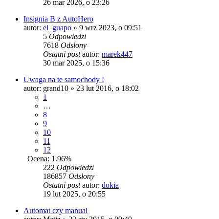
26 mar 2026, o 23:26
Insignia B z AutoHero
autor:
el_guapo
» 9 wrz 2023, o 09:51
5
Odpowiedzi
7618
Odsłony
Ostatni post
autor:
marek447
30 mar 2025, o 15:36
Uwaga na te samochody !
autor:
grand10
» 23 lut 2016, o 18:02
1
…
8
9
10
11
12
Ocena: 1.96%
222
Odpowiedzi
186857
Odsłony
Ostatni post
autor:
dokia
19 lut 2025, o 20:55
Automat czy manual