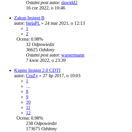
Ostatni post
autor:
dawidd2
16 cze 2022, o 10:46
Zakup Insigni B
autor:
bielaPL
» 24 mar 2021, o 12:13
1
2
Ocena: 0.98%
32
Odpowiedzi
36625
Odsłony
Ostatni post
autor:
wassermann
7 kwie 2022, o 23:39
Kupno Insigni 2.0 CDTI
autor:
CraZy
» 27 lip 2017, o 10:03
1
…
8
9
10
11
12
Ocena: 0.98%
238
Odpowiedzi
173675
Odsłony