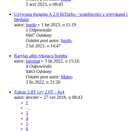
5 wrz 2023, o 08:45
Używana Insignia A 2.0 BiTurbo - wątpliwości z wtryskami i
błędami
autor:
hurdo
» 1 lut 2023, o 11:19
1
Odpowiedzi
6947
Odsłony
Ostatni post
autor:
hurdo
2 lut 2023, o 14:47
Rarytas albo tykająca bomba
autor:
Jaromat
» 3 lis 2022, o 15:16
4
Odpowiedzi
9463
Odsłony
Ostatni post
autor:
Mateo
3 lis 2022, o 21:20
Zakup 2.8T czy 2.0T - 4x4
autor:
dexster
» 27 cze 2016, o 08:43
1
…
3
4
5
6