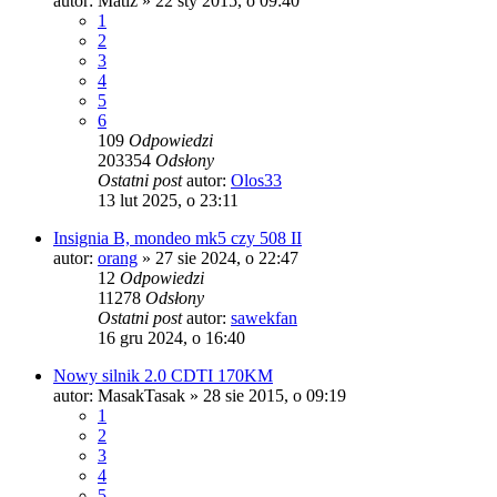
autor:
Matiz
» 22 sty 2015, o 09:40
1
2
3
4
5
6
109
Odpowiedzi
203354
Odsłony
Ostatni post
autor:
Olos33
13 lut 2025, o 23:11
Insignia B, mondeo mk5 czy 508 II
autor:
orang
» 27 sie 2024, o 22:47
12
Odpowiedzi
11278
Odsłony
Ostatni post
autor:
sawekfan
16 gru 2024, o 16:40
Nowy silnik 2.0 CDTI 170KM
autor:
MasakTasak
» 28 sie 2015, o 09:19
1
2
3
4
5