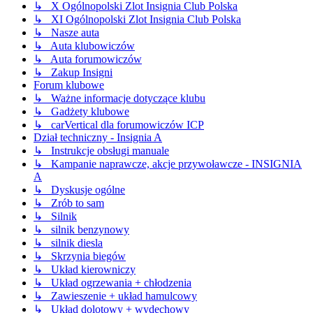
↳ X Ogólnopolski Zlot Insignia Club Polska
↳ XI Ogólnopolski Zlot Insignia Club Polska
↳ Nasze auta
↳ Auta klubowiczów
↳ Auta forumowiczów
↳ Zakup Insigni
Forum klubowe
↳ Ważne informacje dotyczące klubu
↳ Gadżety klubowe
↳ carVertical dla forumowiczów ICP
Dział techniczny - Insignia A
↳ Instrukcje obsługi manuale
↳ Kampanie naprawcze, akcje przywoławcze - INSIGNIA
A
↳ Dyskusje ogólne
↳ Zrób to sam
↳ Silnik
↳ silnik benzynowy
↳ silnik diesla
↳ Skrzynia biegów
↳ Układ kierowniczy
↳ Układ ogrzewania + chłodzenia
↳ Zawieszenie + układ hamulcowy
↳ Układ dolotowy + wydechowy