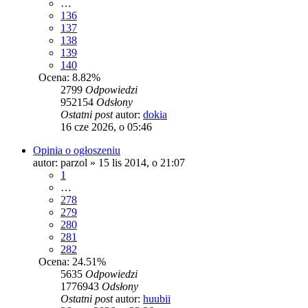
…
136
137
138
139
140
Ocena: 8.82%
2799
Odpowiedzi
952154
Odsłony
Ostatni post
autor:
dokia
16 cze 2026, o 05:46
Opinia o ogłoszeniu
autor:
parzol
» 15 lis 2014, o 21:07
1
…
278
279
280
281
282
Ocena: 24.51%
5635
Odpowiedzi
1776943
Odsłony
Ostatni post
autor:
huubii