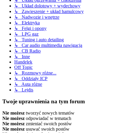
↳ Układ ogrzewania + chłodzenia
↳ Układ dolotowy + wydechowy
↳ Zawieszenie + układ hamulcowy
↳ Nadwozie i wnętrze
↳ Elektryka
↳ Felgi i opony
↳ LPG gaz
↳ Tuning i auto detailing
↳ Car audio multimedia nawigacja
↳ CB Radio
↳ Inne
Handelek
Off Topic
↳ Rozmowy różne...
↳ Oddziały ICP
↳ Auta różne
↳ Lejdis
Twoje uprawnienia na tym forum
Nie możesz
tworzyć nowych tematów
Nie możesz
odpowiadać w tematach
Nie możesz
zmieniać swoich postów
Nie możesz
usuwać swoich postów