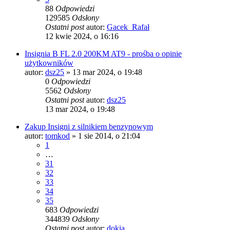
88
Odpowiedzi
129585
Odsłony
Ostatni post
autor:
Gacek_Rafał
12 kwie 2024, o 16:16
Insignia B FL 2.0 200KM AT9 - prośba o opinie
użytkowników
autor:
dsz25
» 13 mar 2024, o 19:48
0
Odpowiedzi
5562
Odsłony
Ostatni post
autor:
dsz25
13 mar 2024, o 19:48
Zakup Insigni z silnikiem benzynowym
autor:
tomkod
» 1 sie 2014, o 21:04
1
…
31
32
33
34
35
683
Odpowiedzi
344839
Odsłony
Ostatni post
autor:
dokia