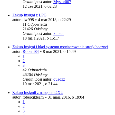
Ostatni post
autor:
Mysior007
12 cze 2021, o 02:23
Zakup Insigni z LPG
autor:
dw998
» 4 mar 2018, o 22:29
11
Odpowiedzi
21426
Odsłony
Ostatni post
autor:
kupier
18 maja 2021, o 15:17
Zakup Insigni i błąd systemu monitorowania strefy bocznej
autor:
Roberti84
» 8 mar 2021, o 15:49
1
2
3
42
Odpowiedzi
46264
Odsłony
Ostatni post
autor:
quadzz
10 mar 2021, o 21:44
Zakup Insignii z napędem 4X4
autor:
robercikteam
» 31 maja 2016, o 19:04
1
2
3