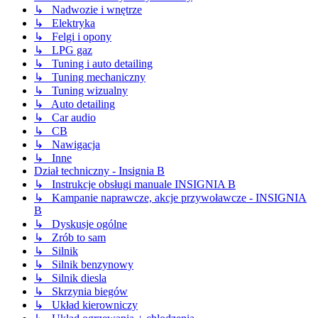
↳ Nadwozie i wnętrze
↳ Elektryka
↳ Felgi i opony
↳ LPG gaz
↳ Tuning i auto detailing
↳ Tuning mechaniczny
↳ Tuning wizualny
↳ Auto detailing
↳ Car audio
↳ CB
↳ Nawigacja
↳ Inne
Dział techniczny - Insignia B
↳ Instrukcje obsługi manuale INSIGNIA B
↳ Kampanie naprawcze, akcje przywoławcze - INSIGNIA
B
↳ Dyskusje ogólne
↳ Zrób to sam
↳ Silnik
↳ Silnik benzynowy
↳ Silnik diesla
↳ Skrzynia biegów
↳ Układ kierowniczy