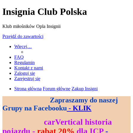
Insignia Club Polska
Klub miłośników Opla Insignii
Przejdź do zawartości
Więcej…
FAQ
Regulamin
Kontakt z nami
Zaloguj się
Zarejestruj się
Strona główna
Forum główne
Zakup Insigni
Zapraszamy do naszej
--------------------------------
Grupy na Facebooku
- KLIK
--------------------
carVertical historia
----------------------------
pojazdu -
rabat 20%
dla ICP
-