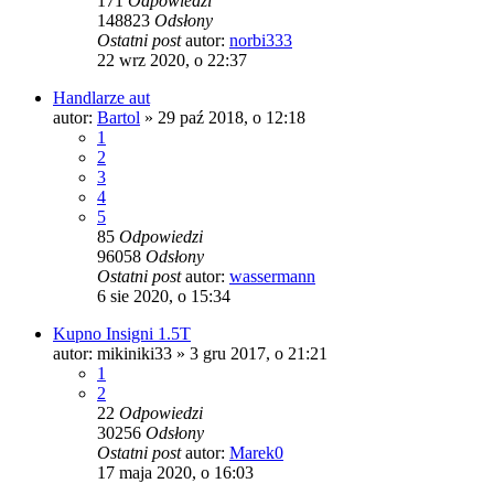
171
Odpowiedzi
148823
Odsłony
Ostatni post
autor:
norbi333
22 wrz 2020, o 22:37
Handlarze aut
autor:
Bartol
» 29 paź 2018, o 12:18
1
2
3
4
5
85
Odpowiedzi
96058
Odsłony
Ostatni post
autor:
wassermann
6 sie 2020, o 15:34
Kupno Insigni 1.5T
autor:
mikiniki33
» 3 gru 2017, o 21:21
1
2
22
Odpowiedzi
30256
Odsłony
Ostatni post
autor:
Marek0
17 maja 2020, o 16:03