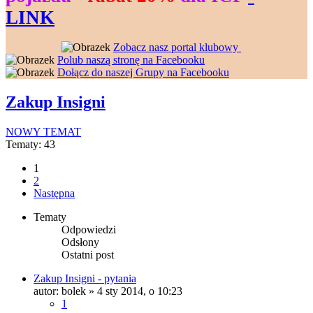
LINK
--------------------
----------------
Zobacz nasz portal klubowy
---------------
Polub naszą stronę na Facebooku
---------------
Dołącz do naszej Grupy na Facebooku
Zakup Insigni
NOWY TEMAT
Tematy: 43
1
2
Następna
Tematy
Odpowiedzi
Odsłony
Ostatni post
Zakup Insigni - pytania
autor:
bolek
» 4 sty 2014, o 10:23
1