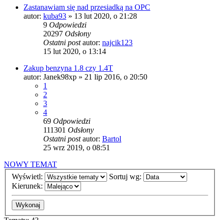
Zastanawiam się nad przesiadką na OPC
autor:
kuba93
» 13 lut 2020, o 21:28
9
Odpowiedzi
20297
Odsłony
Ostatni post
autor:
najcik123
15 lut 2020, o 13:14
Zakup benzyna 1.8 czy 1.4T
autor:
Janek98xp
» 21 lip 2016, o 20:50
1
2
3
4
69
Odpowiedzi
111301
Odsłony
Ostatni post
autor:
Bartol
25 wrz 2019, o 08:51
NOWY TEMAT
Wyświetl:
Sortuj wg:
Kierunek: