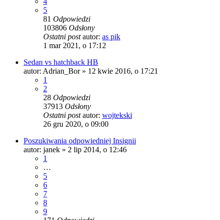
4
5
81
Odpowiedzi
103806
Odsłony
Ostatni post
autor:
as pik
1 mar 2021, o 17:12
Sedan vs hatchback HB
autor:
Adrian_Bor
» 12 kwie 2016, o 17:21
1
2
28
Odpowiedzi
37913
Odsłony
Ostatni post
autor:
wojtekski
26 gru 2020, o 09:00
Poszukiwania odpowiedniej Insignii
autor:
janek
» 2 lip 2014, o 12:46
1
…
5
6
7
8
9