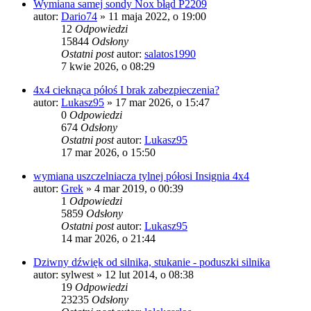
Wymiana samej sondy Nox błąd P2209
autor:
Dario74
» 11 maja 2022, o 19:00
12
Odpowiedzi
15844
Odsłony
Ostatni post
autor:
salatos1990
7 kwie 2026, o 08:29
4x4 cieknąca półoś I brak zabezpieczenia?
autor:
Lukasz95
» 17 mar 2026, o 15:47
0
Odpowiedzi
674
Odsłony
Ostatni post
autor:
Lukasz95
17 mar 2026, o 15:50
wymiana uszczelniacza tylnej półosi Insignia 4x4
autor:
Grek
» 4 mar 2019, o 00:39
1
Odpowiedzi
5859
Odsłony
Ostatni post
autor:
Lukasz95
14 mar 2026, o 21:44
Dziwny dźwięk od silnika, stukanie - poduszki silnika
autor:
sylwest
» 12 lut 2014, o 08:38
19
Odpowiedzi
23235
Odsłony