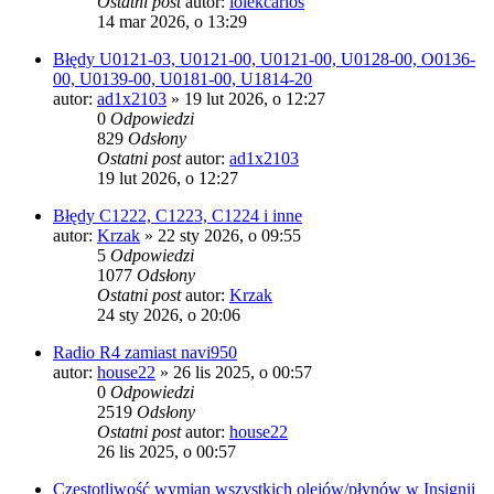
Ostatni post
autor:
lolekcarlos
14 mar 2026, o 13:29
Błędy U0121-03, U0121-00, U0121-00, U0128-00, O0136-
00, U0139-00, U0181-00, U1814-20
autor:
ad1x2103
» 19 lut 2026, o 12:27
0
Odpowiedzi
829
Odsłony
Ostatni post
autor:
ad1x2103
19 lut 2026, o 12:27
Błędy C1222, C1223, C1224 i inne
autor:
Krzak
» 22 sty 2026, o 09:55
5
Odpowiedzi
1077
Odsłony
Ostatni post
autor:
Krzak
24 sty 2026, o 20:06
Radio R4 zamiast navi950
autor:
house22
» 26 lis 2025, o 00:57
0
Odpowiedzi
2519
Odsłony
Ostatni post
autor:
house22
26 lis 2025, o 00:57
Częstotliwość wymian wszystkich olejów/płynów w Insignii