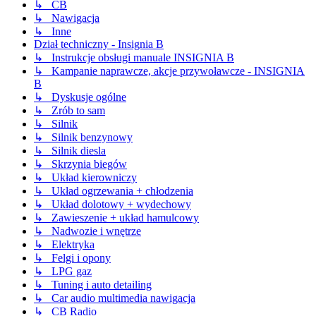
↳ CB
↳ Nawigacja
↳ Inne
Dział techniczny - Insignia B
↳ Instrukcje obsługi manuale INSIGNIA B
↳ Kampanie naprawcze, akcje przywoławcze - INSIGNIA
B
↳ Dyskusje ogólne
↳ Zrób to sam
↳ Silnik
↳ Silnik benzynowy
↳ Silnik diesla
↳ Skrzynia biegów
↳ Układ kierowniczy
↳ Układ ogrzewania + chłodzenia
↳ Układ dolotowy + wydechowy
↳ Zawieszenie + układ hamulcowy
↳ Nadwozie i wnętrze
↳ Elektryka
↳ Felgi i opony
↳ LPG gaz
↳ Tuning i auto detailing
↳ Car audio multimedia nawigacja
↳ CB Radio