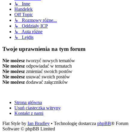
↳ Inne
Handelek
Off Topic
↳ Rozmowy różne...
↳ Oddziały ICP
↳ Auta różne
↳ Lejdis
Twoje uprawnienia na tym forum
Nie możesz
tworzyć nowych tematów
Nie możesz
odpowiadać w tematach
Nie możesz
zmieniać swoich postów
Nie możesz
usuwać swoich postów
Nie możesz
dodawać załączników
Strona główna
Usuń ciasteczka witryny
Kontakt z nami
Flat Style by
Ian Bradley
• Technologię dostarcza
phpBB
® Forum
Software © phpBB Limited