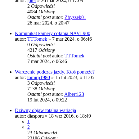
autor:
jotef
» 26 mar 2024, o 17:09
2
Odpowiedzi
4084
Odsłony
Ostatni post
autor:
Zbyszek01
26 mar 2024, o 20:47
Komunikat kamery cofania NAVI 900
autor:
TTTomek
» 7 mar 2024, o 06:46
0
Odpowiedzi
4217
Odsłony
Ostatni post
autor:
TTTomek
7 mar 2024, o 06:46
Warczenie podczas jazdy. Ktoś pomoże?
autor:
tomirp1980
» 15 lut 2023, o 11:05
3
Odpowiedzi
7138
Odsłony
Ostatni post
autor:
Albert123
19 lut 2024, o 09:22
Dziwny objaw totalna wariacja
autor:
diaspora
» 18 wrz 2016, o 18:49
1
2
23
Odpowiedzi
22186
Odsłony