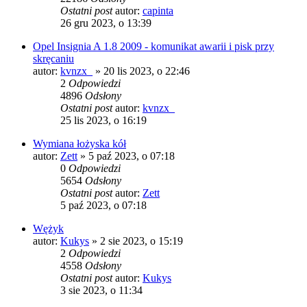
Ostatni post
autor:
capinta
26 gru 2023, o 13:39
Opel Insignia A 1.8 2009 - komunikat awarii i pisk przy
skręcaniu
autor:
kvnzx_
» 20 lis 2023, o 22:46
2
Odpowiedzi
4896
Odsłony
Ostatni post
autor:
kvnzx_
25 lis 2023, o 16:19
Wymiana łożyska kół
autor:
Zett
» 5 paź 2023, o 07:18
0
Odpowiedzi
5654
Odsłony
Ostatni post
autor:
Zett
5 paź 2023, o 07:18
Wężyk
autor:
Kukys
» 2 sie 2023, o 15:19
2
Odpowiedzi
4558
Odsłony
Ostatni post
autor:
Kukys
3 sie 2023, o 11:34