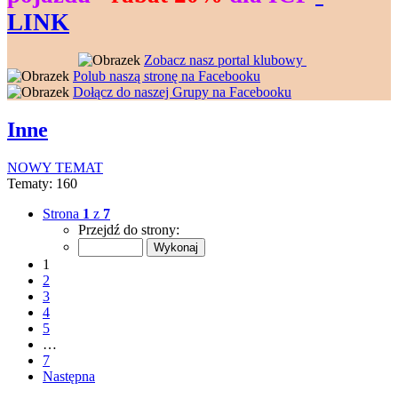
LINK
--------------------
----------------
Zobacz nasz portal klubowy
---------------
Polub naszą stronę na Facebooku
---------------
Dołącz do naszej Grupy na Facebooku
Inne
NOWY TEMAT
Tematy: 160
Strona
1
z
7
Przejdź do strony:
1
2
3
4
5
…
7
Następna