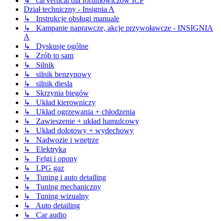
↳ carVertical dla forumowiczów ICP
Dział techniczny - Insignia A
↳ Instrukcje obsługi manuale
↳ Kampanie naprawcze, akcje przywoławcze - INSIGNIA
A
↳ Dyskusje ogólne
↳ Zrób to sam
↳ Silnik
↳ silnik benzynowy
↳ silnik diesla
↳ Skrzynia biegów
↳ Układ kierowniczy
↳ Układ ogrzewania + chłodzenia
↳ Zawieszenie + układ hamulcowy
↳ Układ dolotowy + wydechowy
↳ Nadwozie i wnętrze
↳ Elektryka
↳ Felgi i opony
↳ LPG gaz
↳ Tuning i auto detailing
↳ Tuning mechaniczny
↳ Tuning wizualny
↳ Auto detailing
↳ Car audio