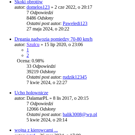
Skoki obrotów
autor:
domelos123
» 2 cze 2022, o 20:17
7
Odpowiedzi
8486
Odsłony
Ostatni post
autor:
Paweledi123
27 maja 2024, o 20:22
Drgania nadwozia pomiedzy 70-80 km/h
autor:
Szulcu
» 15 lip 2020, o 23:06
1
2
Ocena: 0.98%
33
Odpowiedzi
39219
Odsłony
Ostatni post
autor:
rudzik12345
7 kwie 2024, o 22:27
Ucho holownicze
autor:
DalamarPL
» 8 lis 2017, o 20:15
7
Odpowiedzi
12066
Odsłony
Ostatni post
autor:
balik3008@wp.pl
5 kwie 2024, o 20:14
wojna z kierowcami ...