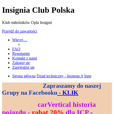
Insignia Club Polska
Klub miłośników Opla Insignii
Przejdź do zawartości
Więcej…
FAQ
Regulamin
Kontakt z nami
Zaloguj się
Zarejestruj się
Strona główna
Dział techniczny - Insignia A
Inne
Zapraszamy do naszej
--------------------------------
Grupy na Facebooku
- KLIK
--------------------
carVertical historia
----------------------------
pojazdu -
rabat 20%
dla ICP
-