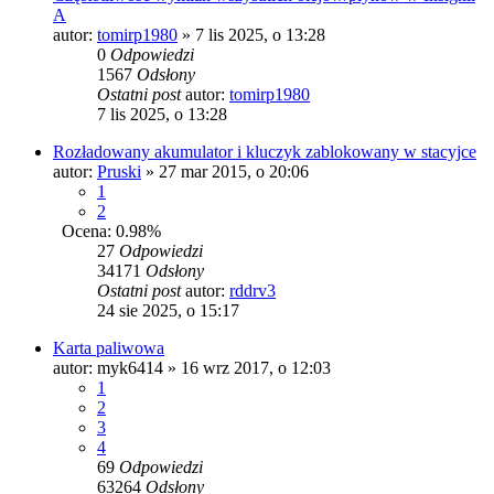
A
autor:
tomirp1980
» 7 lis 2025, o 13:28
0
Odpowiedzi
1567
Odsłony
Ostatni post
autor:
tomirp1980
7 lis 2025, o 13:28
Rozładowany akumulator i kluczyk zablokowany w stacyjce
autor:
Pruski
» 27 mar 2015, o 20:06
1
2
Ocena: 0.98%
27
Odpowiedzi
34171
Odsłony
Ostatni post
autor:
rddrv3
24 sie 2025, o 15:17
Karta paliwowa
autor:
myk6414
» 16 wrz 2017, o 12:03
1
2
3
4
69
Odpowiedzi
63264
Odsłony