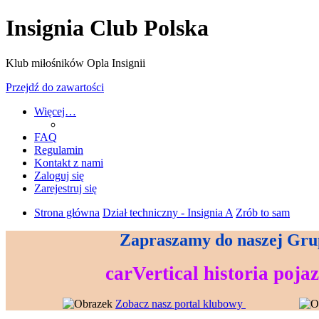
Insignia Club Polska
Klub miłośników Opla Insignii
Przejdź do zawartości
Więcej…
FAQ
Regulamin
Kontakt z nami
Zaloguj się
Zarejestruj się
Strona główna
Dział techniczny - Insignia A
Zrób to sam
Zapraszamy do naszej Gru
--------------------------------
--------------------
carVertical historia poja
----------------------------
--------------------
----------------
Zobacz nasz portal klubowy
---------------