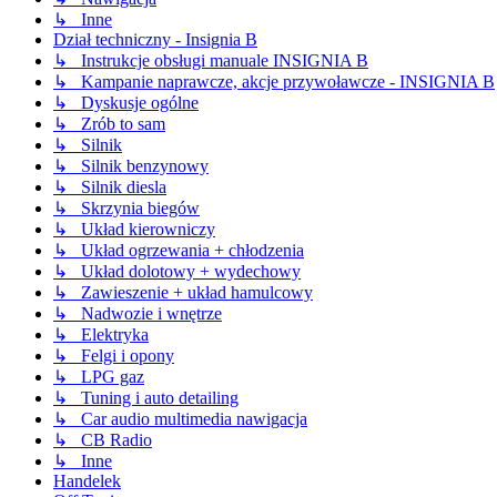
↳ Inne
Dział techniczny - Insignia B
↳ Instrukcje obsługi manuale INSIGNIA B
↳ Kampanie naprawcze, akcje przywoławcze - INSIGNIA B
↳ Dyskusje ogólne
↳ Zrób to sam
↳ Silnik
↳ Silnik benzynowy
↳ Silnik diesla
↳ Skrzynia biegów
↳ Układ kierowniczy
↳ Układ ogrzewania + chłodzenia
↳ Układ dolotowy + wydechowy
↳ Zawieszenie + układ hamulcowy
↳ Nadwozie i wnętrze
↳ Elektryka
↳ Felgi i opony
↳ LPG gaz
↳ Tuning i auto detailing
↳ Car audio multimedia nawigacja
↳ CB Radio
↳ Inne
Handelek