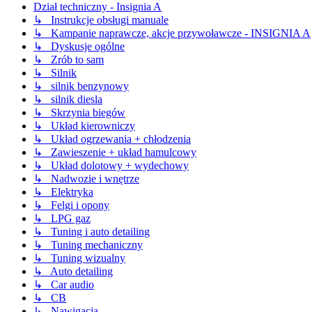
Dział techniczny - Insignia A
↳ Instrukcje obsługi manuale
↳ Kampanie naprawcze, akcje przywoławcze - INSIGNIA A
↳ Dyskusje ogólne
↳ Zrób to sam
↳ Silnik
↳ silnik benzynowy
↳ silnik diesla
↳ Skrzynia biegów
↳ Układ kierowniczy
↳ Układ ogrzewania + chłodzenia
↳ Zawieszenie + układ hamulcowy
↳ Układ dolotowy + wydechowy
↳ Nadwozie i wnętrze
↳ Elektryka
↳ Felgi i opony
↳ LPG gaz
↳ Tuning i auto detailing
↳ Tuning mechaniczny
↳ Tuning wizualny
↳ Auto detailing
↳ Car audio
↳ CB
↳ Nawigacja