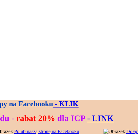
py na Facebooku
- KLIK
zdu -
rabat 20%
dla ICP
- LINK
Polub naszą stronę na Facebooku
---------------
Dołąc