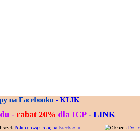
py na Facebooku
- KLIK
zdu -
rabat 20%
dla ICP
- LINK
Polub naszą stronę na Facebooku
---------------
Dołąc