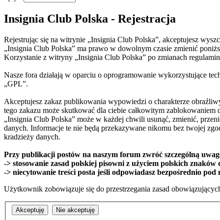
Insignia Club Polska - Rejestracja
Rejestrując się na witrynie „Insignia Club Polska”, akceptujesz wyszc
„Insignia Club Polska” ma prawo w dowolnym czasie zmienić poniższe
Korzystanie z witryny „Insignia Club Polska” po zmianach regulami
Nasze fora działają w oparciu o oprogramowanie wykorzystujące techn
„GPL”.
Akceptujesz zakaz publikowania wypowiedzi o charakterze obraźliwy
tego zakazu może skutkować dla ciebie całkowitym zablokowaniem do
„Insignia Club Polska” może w każdej chwili usunąć, zmienić, przen
danych. Informacje te nie będą przekazywane nikomu bez twojej zgod
kradzieży danych.
Przy publikacji postów na naszym forum zwróć szczególną uwag
-> stosowanie zasad polskiej pisowni z użyciem polskich znaków
-> niecytowanie treści posta jeśli odpowiadasz bezpośrednio pod 
Użytkownik zobowiązuje się do przestrzegania zasad obowiązujących 