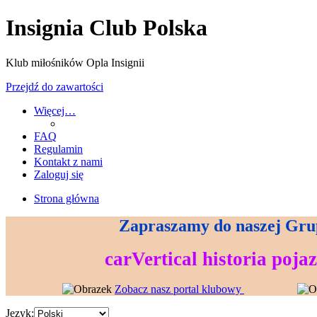
Insignia Club Polska
Klub miłośników Opla Insignii
Przejdź do zawartości
Więcej…
FAQ
Regulamin
Kontakt z nami
Zaloguj się
Strona główna
Zapraszamy do naszej Gru
--------------------------------
--------------------
carVertical historia poja
----------------------------
--------------------
----------------
Zobacz nasz portal klubowy
---------------
Język: