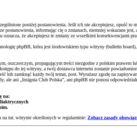
zególnione poniżej postanowienia. Jeśli ich nie akceptujesz, opuść to 
 postanowienia, informując cię o zmianach, niemniej wskazane jest, a
nu oznacza, że akceptujesz te zmiany ze wszelkimi konsekwencjami pr
ologię phpBB, która jest środowiskiem typu witryny (bulletin board),
m, oszczerczym, propagującym treści niezgodne z polskim prawem lub 
stępu do tej witryny, a twój dostawca internetu zostanie powiadomi
ieść lub zamknąć każdy twój temat, post. Wyrażasz zgodę na zapisywan
y, ale ani „Insignia Club Polska”, ani phpBB nie ponosi odpowiedzia
ę na:
 diaktrycznych
nim.
na tut. witrynie określonych w regulaminie:
Zobacz zasady obowiązu