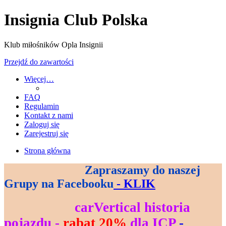
Insignia Club Polska
Klub miłośników Opla Insignii
Przejdź do zawartości
Więcej…
FAQ
Regulamin
Kontakt z nami
Zaloguj się
Zarejestruj się
Strona główna
Zapraszamy do naszej
--------------------------------
Grupy na Facebooku
- KLIK
--------------------
carVertical historia
----------------------------
pojazdu -
rabat 20%
dla ICP
-