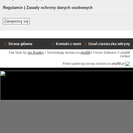
Regulamin
|
Zasady ochrony danych osobowych
Zarejestruj się
Strona główna
Kontakt z nami
Usuń ciasteczka witryny
Flat Style by
Ian Bradley
• Technologię dostarcza
phpBB
® Forum Software © phpBB
Limited
Polski pakiet językowy dostarcza
phpBB.pl