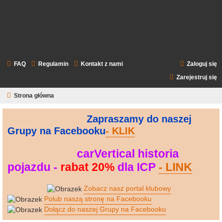
FAQ
Regulamin
Kontakt z nami
Zaloguj się
Zarejestruj się
Strona główna
Zapraszamy do naszej
--------------------------------
Grupy na Facebooku
- KLIK
--------------------
carVertical historia
----------------------------
pojazdu -
rabat 20%
dla ICP
- LINK
--------------------
----------------
Zobacz nasz portal klubowy
---------------
Polub naszą stronę na Facebooku
---------------
Dołącz do naszej Grupy na Facebooku